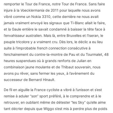
remporter le Tour de France,
notre
Tour de France. Sans faire
injure à la
Voecklermania
de 2011 pour laquelle nous avons
vibré comme un Nokia 3310, cette dernière ne nous avait
jamais vraiment envoyé les signaux que Ti-Blanc allait le faire,
et la Gaule entière le savait condamné à baisser la tête face à
l’envahisseur australien. Mais là, entre Bruxelles et l’Iseran, le
peuple tricolore y a vraiment cru. Dès lors, le déclic a eu lieu
suite à l’improbable
french connection
consécutive à
l’enchainement du contre-la-montre de Pau et du Tourmalet, 48
heures suspendues où à grands renforts de Julian en
combinaison jaune moulante et de Thibaut souverain, nous
avons pu rêver, sans fermer les yeux, à l’avènement du
successeur de Bernard Hinault.
De fil en aiguille la France cycliste a vibré à l’unisson et s’est
remise à aduler “son” sport préféré, à le comprendre et à le
retrouver, en oubliant même de détester “les Sky” qu’elle aime
tant décrier depuis que Wiggo s’est mis à perdre plus de poids