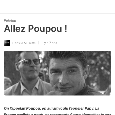
Peloton
Allez Poupou !
il y a 7 ans
Dans la Musette
On l’appelait Poupou, on aurait voulu l’appeler Papy.
La
France cycliste a perdu sa rassurante figure bienveillante aux